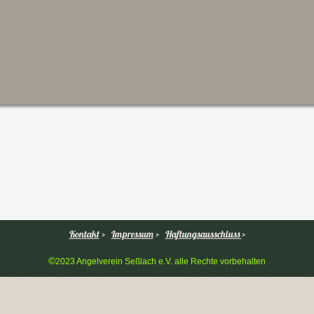
Kontakt
>
Impressum
>
Haftungsausschluss
>
©
2023 Angelverein Seßlach e.V. alle Rechte vorbehalten