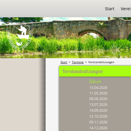
Start
Vere
Start
>
Termine
>
Vorstandsitzungen
Vorstandssitzungen
Datum
13.04.2026
11.05.2026
08.06.2026
13.07.2026
14.09.2026
12.10.2026
09.11.2026
14.12.2026