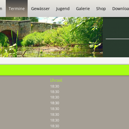
in
Termine
Gewässer
Jugend
Galerie
Shop
Downloa
Uhrzeit
18:30
18:30
18:30
18:30
18:30
18:30
18:30
18:30