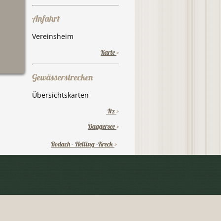
Anfahrt
Vereinsheim
Karte
>
Gewässerstrecken
Übersichtskarten
Itz
>
Baggersee
>
Rodach - Helling -Kreck
>