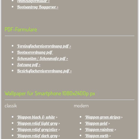
Anmeldeformular
>
Bootsantrag Baggersee >
PDF-Formulare
Vereinsfischereiverordnung pdf >
Bootsverordnung pdf
Schonzeiten / Schonmaße pdf >
Satzung pdf >
Bezirksfischereiverordnung.pdf >
Wallpaper für Smartphone 1080x2400p px
classik
modern
Wappen black & white
>
Wappen green stripes
>
Wappen relief light grey
>
Wappen gold
>
Wappen relief grey/olive
>
Wappen rainbow
>
Wappen relief dark grey
>
Wappen earth
>