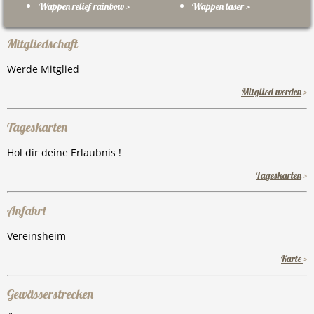
Wappen relief rainbow
>
Wappen laser
>
Mitgliedschaft
Werde Mitglied
Mitglied werden
>
Tageskarten
Hol dir deine Erlaubnis !
Tageskarten
>
Anfahrt
Vereinsheim
Karte
>
Gewässerstrecken