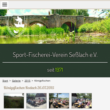
Sport-Fischerei-Verein Seßlach e.V.
seit
1971
Start
>
Galerie
>
2015
>
Königsfischen
Königsfischen Rodach 26.07.2015